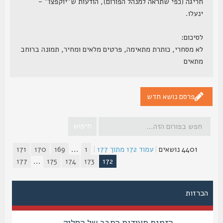
חריגה (כפי שתראה למנהל הפורום), הודעות ש"יוקפצו" -
ינעלו.
לסיכום:
לא מסחרי, כותרת מתאימה, פרטים מלאים ומחיר, תמונה ברוחב
מתאים
פרסם נושא חדש
4401 נושאים
|
עמוד
172
מתוך
177
|
1
...
169
170
171
177
...
175
174
173
172
הכרזות
הזמנת תעודות החבר של הסליק