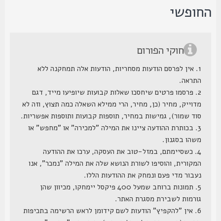
חופשי
חוקי הפורום
1. אין לפרסם הודעות מסחריות, הודעות אלה תמחקנה ללא
התראה.
2. פרסמו פרטים שיחסכו שאלות קבועות שיופיעו מייד, דגם
מדוייק, מחיר (כן, מחיר, הרי ממילא השאלה כמה תצוץ, וזה לא
סוד שמור), גמישות במחיר, תוספות קבועות ותוספות אפשריות.
3. בכותרת ההודעה ציינו את המילה "למכירה" או "מחפש" או
משהו בסגנון.
4. כשסיימתם, במזל-טוב את העסקה, ערכו את ההודעה
המקורית, והוסיפו לשורת הנושא שלה את המילה "נמכר", אנו
נעבור מדי פעם ונמחק את ההודעות הללו.
5. תמונות ברוחב שמעל 400 פיקסל יימחקו, מכיוון שהן
גורמות לשבירת מסגרת האתר.
6. אין "להקפיץ" הודעות לשם קידומן לראש הרשימה בתכיפות