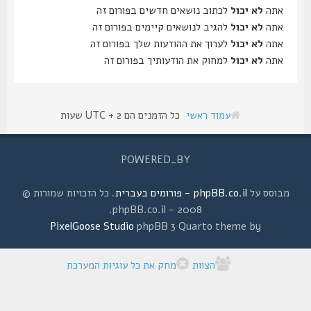
אתה
לא יכול
לכתוב נושאים חדשים בפורום זה
אתה
לא יכול
להגיב לנושאים קיימים בפורום זה
אתה
לא יכול
לערוך את ההודעות שלך בפורום זה
אתה
לא יכול
למחוק את הודעותיך בפורום זה
עמוד ראשי
כל הזמנים הם UTC + 2 שעות
POWERED_BY
מבוסס על
phpBB.co.il - פורומים בעברית
. כל הזכויות שמורות ©
2008 - phpBB.co.il.
PixelGoose Studio
phpBB 3 Quarto theme by
הצוות
מחק את כל עוגיות המערכת