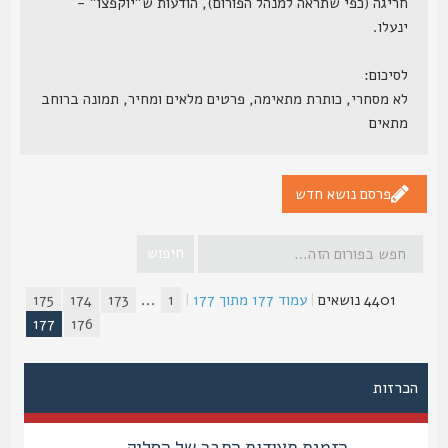
חריגה (כפי שתראה למנהל הפורום), הודעות ש"יוקפצו" -
ינעלו.
לסיכום:
לא מסחרי, כותרת מתאימה, פרטים מלאים ומחיר, תמונה ברוחב
מתאים
פרסם נושא חדש
4401 נושאים
|
עמוד
177
מתוך
177
|
1
...
173
174
175
177
176
הכרזות
הזמנת תעודות החבר של הסליק