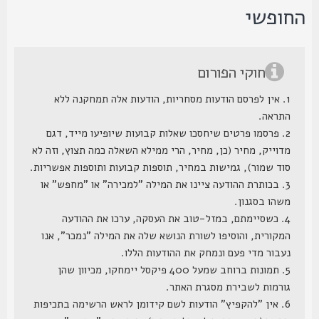
חופשי
חוקי הפורום
1. אין לפרסם הודעות מסחריות, הודעות אלה תמחקנה ללא
התראה.
2. פרסמו פרטים שיחסכו שאלות קבועות שיופיעו מייד, דגם
מדוייק, מחיר (כן, מחיר, הרי ממילא השאלה כמה תצוץ, וזה לא
סוד שמור), גמישות במחיר, תוספות קבועות ותוספות אפשריות.
3. בכותרת ההודעה ציינו את המילה "למכירה" או "מחפש" או
משהו בסגנון.
4. כשסיימתם, במזל-טוב את העסקה, ערכו את ההודעה
המקורית, והוסיפו לשורת הנושא שלה את המילה "נמכר", אנו
נעבור מדי פעם ונמחק את ההודעות הללו.
5. תמונות ברוחב שמעל 400 פיקסל יימחקו, מכיוון שהן
גורמות לשבירת מסגרת האתר.
6. אין "להקפיץ" הודעות לשם קידומן לראש הרשימה בתכיפות