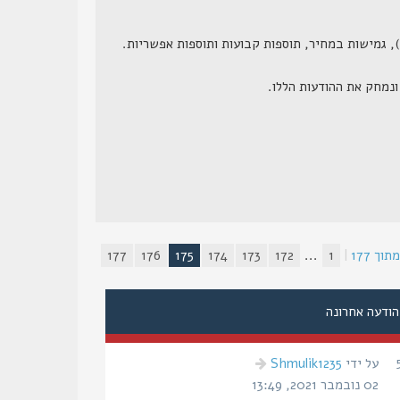
תוך
177
|
1
...
172
173
174
175
176
177
הודעה אחרונה
הודעה
על ידי
Shmulik1235
אחרונה
02 נובמבר 2021, 13:49