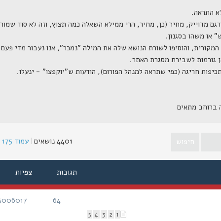
ה ברוחב מתאים
4401 נושאים
|
עמוד
175
מ
תגובות
צפיות
5006017
64
תגובות
צפיות
5
4
3
2
1