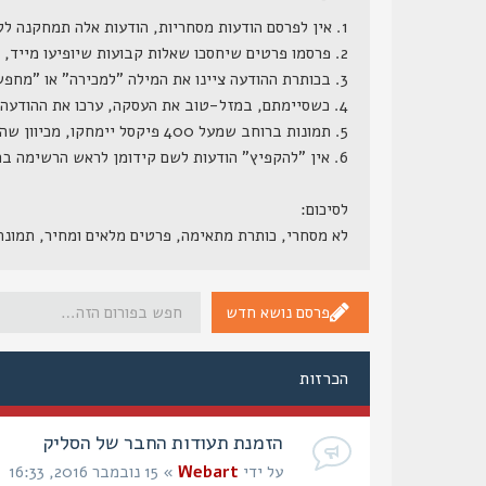
1. אין לפרסם הודעות מסחריות, הודעות אלה תמחקנה ללא התראה.
2. פרסמו פרטים שיחסכו שאלות קבועות שיופיעו מייד, דגם מדוייק, מחיר (כן, מחיר, הרי ממילא השאלה כמה תצוץ, וזה לא סוד שמור), גמישות במחיר, תוספות קבועות ותוספות אפשריות.
3. בכותרת ההודעה ציינו את המילה "למכירה" או "מחפש" או משהו בסגנון.
4. כשסיימתם, במזל-טוב את העסקה, ערכו את ההודעה המקורית, והוסיפו לשורת הנושא שלה את המילה "נמכר", אנו נעבור מדי פעם ונמחק את ההודעות הללו.
5. תמונות ברוחב שמעל 400 פיקסל יימחקו, מכיוון שהן גורמות לשבירת מסגרת האתר.
6. אין "להקפיץ" הודעות לשם קידומן לראש הרשימה בתכיפות חריגה (כפי שתראה למנהל הפורום), הודעות ש"יוקפצו" - ינעלו.
לסיכום:
לא מסחרי, כותרת מתאימה, פרטים מלאים ומחיר, תמונ
פרסם נושא חדש
הכרזות
הזמנת תעודות החבר של הסליק
על ידי
Webart
» 15 נובמבר 2016, 16:33