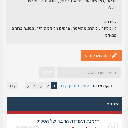
חריגה (כפי שתראה למנהל הפורום), הודעות ש"יוקפצו" -
ינעלו.
לסיכום:
לא מסחרי, כותרת מתאימה, פרטים מלאים ומחיר, תמונה ברוחב
מתאים
פרסם נושא חדש
4401 נושאים
|
עמוד
1
מתוך
177
|
1
2
3
4
5
...
177
הכרזות
הזמנת תעודות החבר של הסליק