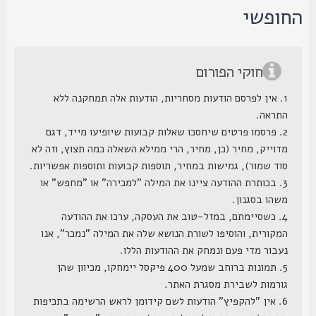
חופשי
חוקי הפורום
1. אין לפרסם הודעות מסחריות, הודעות אלה תמחקנה ללא
התראה.
2. פרסמו פרטים שיחסכו שאלות קבועות שיופיעו מייד, דגם
מדוייק, מחיר (כן, מחיר, הרי ממילא השאלה כמה תצוץ, וזה לא
סוד שמור), גמישות במחיר, תוספות קבועות ותוספות אפשריות.
3. בכותרת ההודעה ציינו את המילה "למכירה" או "מחפש" או
משהו בסגנון.
4. כשסיימתם, במזל-טוב את העסקה, ערכו את ההודעה
המקורית, והוסיפו לשורת הנושא שלה את המילה "נמכר", אנו
נעבור מדי פעם ונמחק את ההודעות הללו.
5. תמונות ברוחב שמעל 400 פיקסל יימחקו, מכיוון שהן
גורמות לשבירת מסגרת האתר.
6. אין "להקפיץ" הודעות לשם קידומן לראש הרשימה בתכיפות