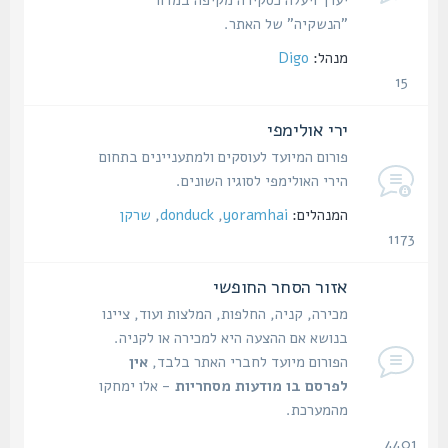
"הנשקיה" של האתר.
מנהל:
Digo
15
נושאים
ירי אולימפי
פורום המיועד לעוסקים ולמתעניינים בתחום
הירי האולימפי לסוגיו השונים.
המנהלים:
yoramhai
,
donduck
,
שרקן
1173
נושאים
אזור הסחר החופשי
מכירה, קניה, החלפות, המלצות ועוד, ציינו
בנושא אם ההצעה היא למכירה או לקניה.
הפורום מיועד לחברי האתר בלבד,
אין
לפרסם בו מודעות מסחריות
- אלו ימחקו
מהמערכת.
4401