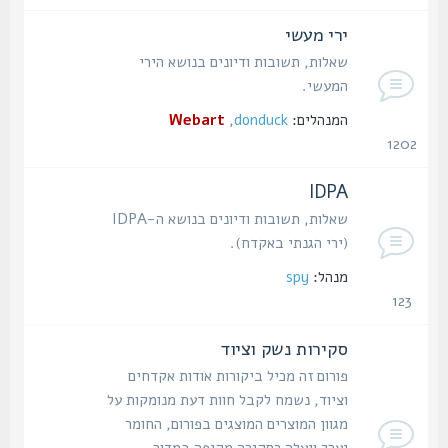
נושאים
ירי מעשי
שאלות, תשובות ודיונים בנושא הירי
המעשי.
המנהלים:
donduck
,
Webart
1202
נושאים
IDPA
שאלות, תשובות ודיונים בנושא ה-IDPA
(ירי הגנתי באקדח).
מנהל:
spy
123
נושאים
סקירות נשק וציוד
פורום זה מכיל ביקורות אודות אקדחים
וציוד, נשמח לקבל חוות דעת מנומקות על
מגוון המוצרים המוצגים בפורום, החומר
יערך ויעלה כסקירה מקיפה במדור