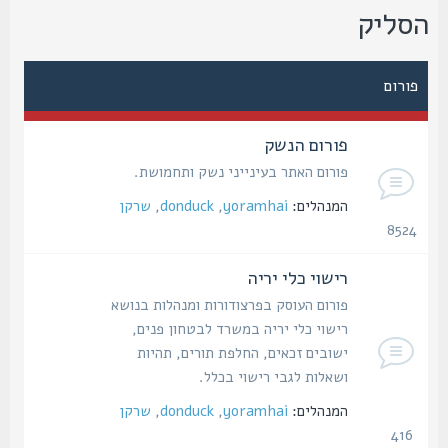
סליק
פורום
פורום הנשק
פורום האתר בעינייני נשק ותחמושת.
המנהלים:
yoramhai
,
donduck
,
שרקן
8524
נושאים
רישוי כלי יריה
פורום העוסק בפרצודורות ומנהלות בנושא
רישוי כלי יריה במשרד לבטחון פנים,
ישובים זכאים, החלפת תורים, תהיות
ושאלות לגבי רישוי בכלל.
המנהלים:
yoramhai
,
donduck
,
שרקן
416