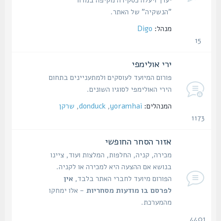
"הנשקיה" של האתר.
מנהל:
Digo
15
נושאים
ירי אולימפי
פורום המיועד לעוסקים ולמתעניינים בתחום
הירי האולימפי לסוגיו השונים.
המנהלים:
yoramhai
,
donduck
,
שרקן
1173
נושאים
אזור הסחר החופשי
מכירה, קניה, החלפות, המלצות ועוד, ציינו
בנושא אם ההצעה היא למכירה או לקניה.
הפורום מיועד לחברי האתר בלבד,
אין
לפרסם בו מודעות מסחריות
- אלו ימחקו
מהמערכת.
4401