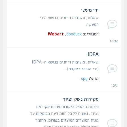
נושאים
ירי מעשי
שאלות, תשובות ודיונים בנושא הירי
המעשי.
המנהלים:
donduck
,
Webart
1202
נושאים
IDPA
שאלות, תשובות ודיונים בנושא ה-IDPA
(ירי הגנתי באקדח).
מנהל:
spy
123
נושאים
סקירות נשק וציוד
פורום זה מכיל ביקורות אודות אקדחים
וציוד, נשמח לקבל חוות דעת מנומקות על
מגוון המוצרים המוצגים בפורום, החומר
יערך ויעלה כסקירה מקיפה במדור