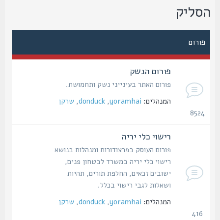
סליק
פורום
פורום הנשק
פורום האתר בעינייני נשק ותחמושת.
המנהלים:
yoramhai
,
donduck
,
שרקן
8524
נושאים
רישוי כלי יריה
פורום העוסק בפרצודורות ומנהלות בנושא
רישוי כלי יריה במשרד לבטחון פנים,
ישובים זכאים, החלפת תורים, תהיות
ושאלות לגבי רישוי בכלל.
המנהלים:
yoramhai
,
donduck
,
שרקן
416