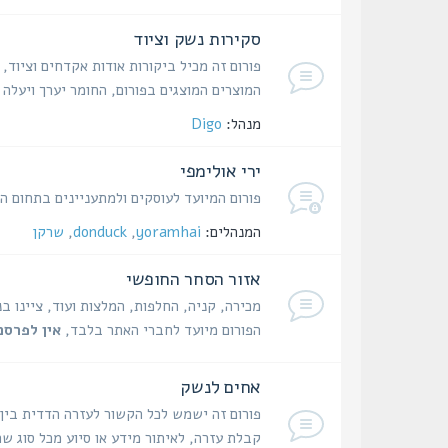
סקירות נשק וציוד
פורום זה מכיל ביקורות אודות אקדחים וציוד,
המוצרים המוצגים בפורום, החומר יערך ויעל
מנהל:
Digo
ירי אולימפי
פורום המיועד לעוסקים ולמתעניינים בתחום היר
המנהלים:
yoramhai
,
donduck
,
שרקן
אזור הסחר החופשי
מכירה, קניה, החלפות, המלצות ועוד, ציינו ב
הפורום מיועד לחברי האתר בלבד,
אין לפרסם
אחים לנשק
פורום זה ישמש לכל הקשור לעזרה הדדית בין
קבלת עזרה, לאיתור מידע או סיוע מכל סוג שה