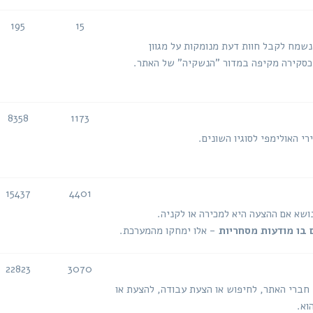
195
15
נושאים
הודעות
 נשמח לקבל חוות דעת מנומקות על מגוון
ה כסקירה מקיפה במדור "הנשקיה" של האתר.
8358
1173
נושאים
הודעות
י האולימפי לסוגיו השונים.
15437
4401
נושאים
הודעות
נושא אם ההצעה היא למכירה או לקניה.
 בו מודעות מסחריות
- אלו ימחקו מהמערכת.
22823
3070
נושאים
הודעות
 חברי האתר, לחיפוש או הצעת עבודה, להצעת או
וא.