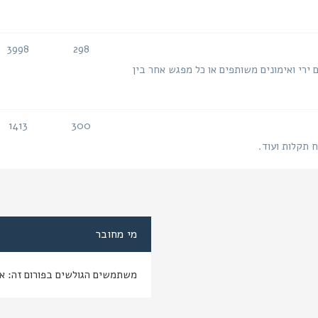
3998
298
נושאים
הודעות
 ירי ואימונים משותפים או כל מפגש אחר בין
1413
300
נושאים
הודעות
ח תקלות ועוד.
מי מחובר
משתמשים הגולשים בפורום זה: א