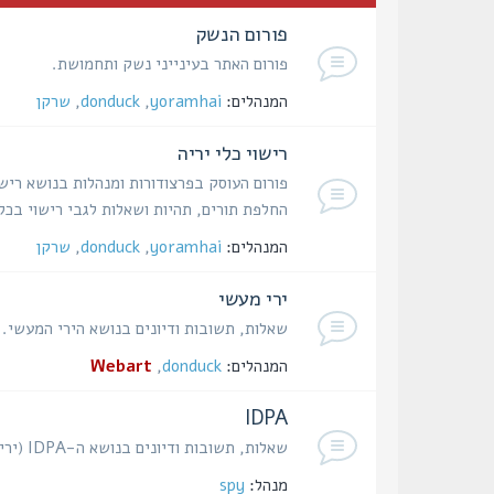
פורום הנשק
פורום האתר בעינייני נשק ותחמושת.
המנהלים:
yoramhai
,
donduck
,
שרקן
רישוי כלי יריה
פורום העוסק בפרצודורות ומנהלות בנושא רישו
החלפת תורים, תהיות ושאלות לגבי רישוי בכל
המנהלים:
yoramhai
,
donduck
,
שרקן
ירי מעשי
שאלות, תשובות ודיונים בנושא הירי המעשי.
המנהלים:
donduck
,
Webart
IDPA
שאלות, תשובות ודיונים בנושא ה-IDPA (ירי הגנתי באקדח).
מנהל:
spy