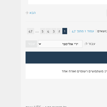
הבא
|
עמוד
1
מתוך
47
|
1
2
3
4
5
...
47
עבור ל:
ין משתמשים רשומים ואורח אחד