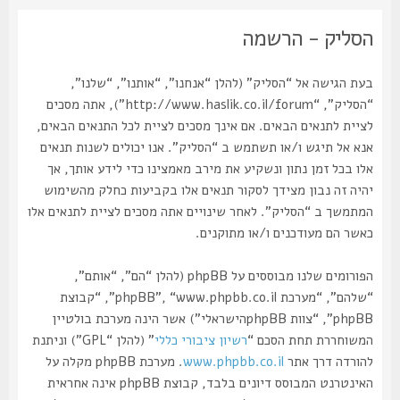
הסליק - הרשמה
בעת הגישה אל “הסליק” (להלן “אנחנו”, “אותנו”, “שלנו”,
“הסליק”, “http://www.haslik.co.il/forum”), אתה מסכים
לציית לתנאים הבאים. אם אינך מסכים לציית לכל התנאים הבאים,
אנא אל תיגש ו/או תשתמש ב “הסליק”. אנו יכולים לשנות תנאים
אלו בכל זמן נתון ונשקיע את מירב מאמצינו כדי לידע אותך, אך
יהיה זה נבון מצידך לסקור תנאים אלו בקביעות כחלק מהשימוש
המתמשך ב “הסליק”. לאחר שינויים אתה מסכים לציית לתנאים אלו
כאשר הם מעודכנים ו/או מתוקנים.
הפורומים שלנו מבוססים על phpBB (להלן “הם”, “אותם”,
“שלהם”, “מערכת phpBB”, “www.phpbb.co.il”, “קבוצת
phpBB”, “צוות phpBBהישראלי”) אשר הינה מערכת בולטיין
המשוחררת תחת הסכם “
רשיון ציבורי כללי
” (להלן “GPL”) וניתנת
להורדה דרך אתר
www.phpbb.co.il
. מערכת phpBB מקלה על
האינטרנט המבוסס דיונים בלבד, קבוצת phpBB אינה אחראית