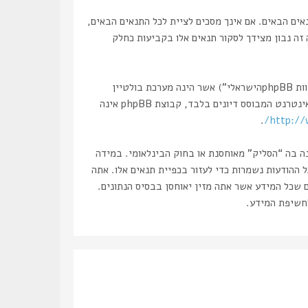
 “הסליק”, “http://www.haslik.co.il/forum”), אתה מסכים לציית לתנאים הבאים. אם אינך מסכים לציית לכל התנאים הבאים,
 זה נבון מצידך לסקור תנאים אלו בקביעות כחלק
הפורומים שלנו מבוססים על phpBB (להלן “הם”, “אותם”, “שלהם”, “מערכת phpBB”, “www.phpbb.co.il”, “קבוצת phpBB”, “צוות phpBBהישראלי”) אשר הינה מערכת בולטיין
. מערכת phpBB מקלה על האינטרנט המבוסס דיונים בלבד, קבוצת phpBB אינה
.
http://
נה בה “הסליק” מאוחסנת או בחוק הבינלאומי. במידה
את עצמך לחסימה מיידית ולצמיתות, עם הודעה לספק שירות האינטרנט במידה ונראה לנו דרוש. כתובות ה IP של כל ההודעות נשמרות כדי לעזור בכפיית תנאים אלו. אתה
ם שכל המידע אשר אתה מזין יאוחסן בבסיס הנתונים.