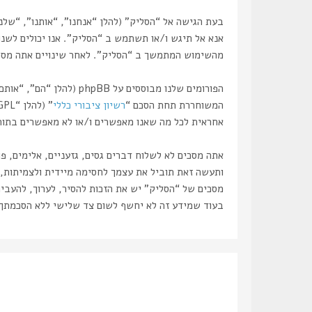
אנא אל תיגש ו/או תשתמש ב “הסליק”. אנו יכולים לשנות
מהשימוש המתמשך ב “הסליק”. לאחר שינויים אתה מסכים
המשוחררת תחת הסכם “
רשיון ציבורי כללי
” (להלן “GPL”) וניתנת להורדה דרך אתר
אחראית לכל מה שאנו מאפשרים ו/או לא מאפשרים בתור תוכן מו
אתה מסכים לא לשלוח דברים גסים, גזעניים, אלימים, פ
מסכים של “הסליק” יש את הזכות להסיר, לערוך, להעביר
בעוד שמידע זה לא יחשף לשום צד שלישי ללא הסכמתך, לא “הסליק” ולא phpBB ישאו באחריות לכל נסיון פריצ