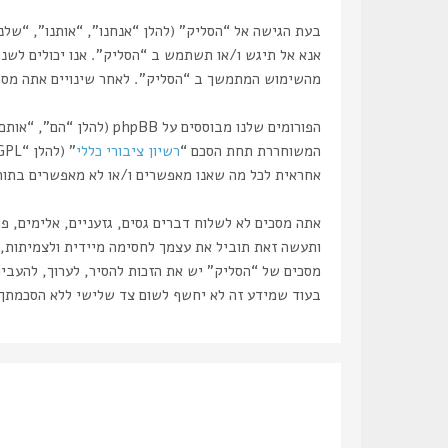
אנא אל תיגש ו/או תשתמש ב “הסליק”. אנו יכולים לשנות
מהשימוש המתמשך ב “הסליק”. לאחר שינויים אתה מסכים
המשוחררת תחת הסכם “
רשיון ציבורי כללי
” (להלן “GPL”) וניתנת להורדה דרך אתר
אחראית לכל מה שאנו מאפשרים ו/או לא מאפשרים בתור תוכן מו
אתה מסכים לא לשלוח דברים גסים, גזעניים, אלימים, פ
מסכים של “הסליק” יש את הזכות להסיר, לערוך, להעביר
בעוד שמידע זה לא יחשף לשום צד שלישי ללא הסכמתך, לא “הסליק” ולא phpBB ישאו באחריות לכל נסיון פריצ