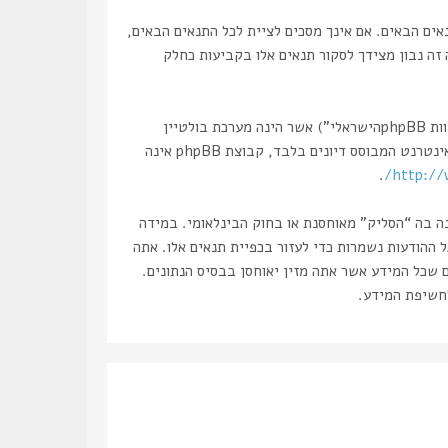
 “הסליק”, “http://www.haslik.co.il/forum”), אתה מסכים לציית לתנאים הבאים. אם אינך מסכים לציית לכל התנאים הבאים,
 זה נבון מצידך לסקור תנאים אלו בקביעות כחלק
הפורומים שלנו מבוססים על phpBB (להלן “הם”, “אותם”, “שלהם”, “מערכת phpBB”, “www.phpbb.co.il”, “קבוצת phpBB”, “צוות phpBBהישראלי”) אשר הינה מערכת בולטיין
. מערכת phpBB מקלה על האינטרנט המבוסס דיונים בלבד, קבוצת phpBB אינה
.
http://
נה בה “הסליק” מאוחסנת או בחוק הבינלאומי. במידה
את עצמך לחסימה מיידית ולצמיתות, עם הודעה לספק שירות האינטרנט במידה ונראה לנו דרוש. כתובות ה IP של כל ההודעות נשמרות כדי לעזור בכפיית תנאים אלו. אתה
ם שכל המידע אשר אתה מזין יאוחסן בבסיס הנתונים.