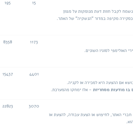
195
15
נושאים
הודעות
 נשמח לקבל חוות דעת מנומקות על מגוון
ה כסקירה מקיפה במדור "הנשקיה" של האתר.
8358
1173
נושאים
הודעות
י האולימפי לסוגיו השונים.
15437
4401
נושאים
הודעות
נושא אם ההצעה היא למכירה או לקניה.
 בו מודעות מסחריות
- אלו ימחקו מהמערכת.
22823
3070
נושאים
הודעות
 חברי האתר, לחיפוש או הצעת עבודה, להצעת או
וא.