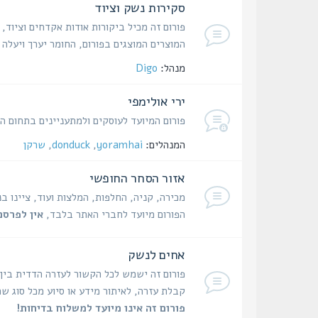
סקירות נשק וציוד
פורום זה מכיל ביקורות אודות אקדחים וציוד,
המוצרים המוצגים בפורום, החומר יערך ויעל
מנהל:
Digo
ירי אולימפי
פורום המיועד לעוסקים ולמתעניינים בתחום היר
המנהלים:
yoramhai
,
donduck
,
שרקן
אזור הסחר החופשי
מכירה, קניה, החלפות, המלצות ועוד, ציינו ב
הפורום מיועד לחברי האתר בלבד,
אין לפרסם
אחים לנשק
פורום זה ישמש לכל הקשור לעזרה הדדית בין
קבלת עזרה, לאיתור מידע או סיוע מכל סוג שה
פורום זה אינו מיועד למשלוח בדיחות!