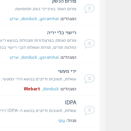
פורום הנשק
פורום האתר בעינייני נשק ותחמושת.
המנהלים:
yoramhai
,
donduck
,
שרקן
רישוי כלי יריה
פורום העוסק בפרצודורות ומנהלות בנושא רישו
החלפת תורים, תהיות ושאלות לגבי רישוי בכל
המנהלים:
yoramhai
,
donduck
,
שרקן
ירי מעשי
שאלות, תשובות ודיונים בנושא הירי המעשי.
המנהלים:
donduck
,
Webart
IDPA
שאלות, תשובות ודיונים בנושא ה-IDPA (ירי הגנתי באקדח).
מנהל:
spy