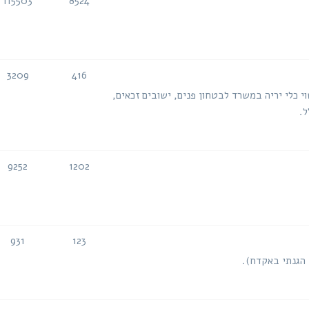
115503
8524
נושאים
הודעות
3209
416
נושאים
הודעות
י כלי יריה במשרד לבטחון פנים, ישובים זכאים,
ל.
9252
1202
נושאים
הודעות
931
123
נושאים
הודעות