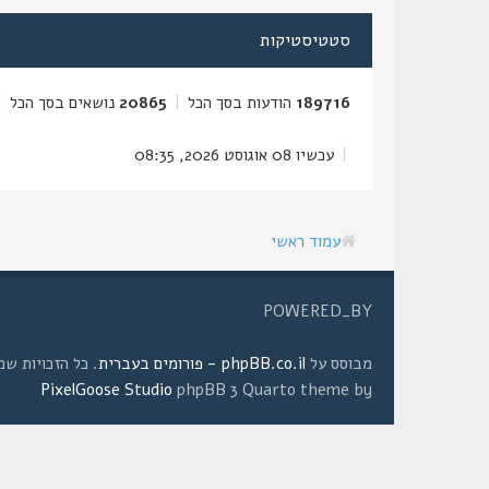
סטטיסטיקות
189716
הודעות בסך הכל
|
20865
נושאים בסך הכל
|
|
עכשיו 08 אוגוסט 2026, 08:35
עמוד ראשי
POWERED_BY
מבוסס על
phpBB.co.il - פורומים בעברית
. כל הזכויות שמורות © 2008 
PixelGoose Studio
phpBB 3 Quarto theme by