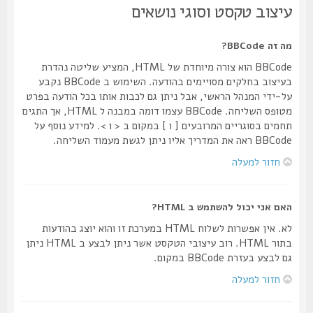
עיצוב טקסט וסוגי נושאים
מה זה BBCode?
BBCode הוא צורה מיוחדת של HTML, המציע שליטה נהדרת
בעיצוב בחלקים מסויימים בהודעה. השימוש ב BBCode נקבע
על-ידי המנהל הראשי, אבל ניתן גם לכבות אותו בכל הודעה בפרט
מטופס השליחה. BBCode עצמו דומה במבנה ל HTML, אך התגים
תחמים בסוגריים המרובעים [ ו ] במקום ב < ו >. למידע נוסף על
BBCode ראה את המדריך אליו ניתן לגשת מעמוד השליחה.
חזור למעלה
האם אני יכול להשתמש ב HTML?
לא. אין אפשרות לשלוח HTML במערכת זו והוא יוצג בהודעות
בתור HTML. רוב עיצובי הטקסט אשר ניתן לבצע ב HTML ניתן
גם לבצע בעזרת BBCode במקום.
חזור למעלה