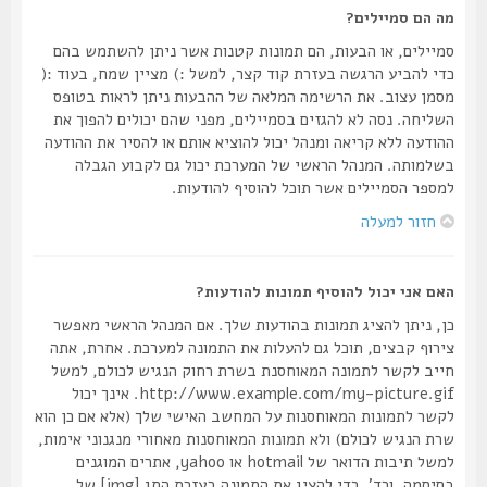
מה הם סמיילים?
סמיילים, או הבעות, הם תמונות קטנות אשר ניתן להשתמש בהם
כדי להביע הרגשה בעזרת קוד קצר, למשל :) מציין שמח, בעוד :(
מסמן עצוב. את הרשימה המלאה של ההבעות ניתן לראות בטופס
השליחה. נסה לא להגזים בסמיילים, מפני שהם יכולים להפוך את
ההודעה ללא קריאה ומנהל יכול להוציא אותם או להסיר את ההודעה
בשלמותה. המנהל הראשי של המערכת יכול גם לקבוע הגבלה
למספר הסמיילים אשר תוכל להוסיף להודעות.
חזור למעלה
האם אני יכול להוסיף תמונות להודעות?
כן, ניתן להציג תמונות בהודעות שלך. אם המנהל הראשי מאפשר
צירוף קבצים, תוכל גם להעלות את התמונה למערכת. אחרת, אתה
חייב לקשר לתמונה המאוחסנת בשרת רחוק הנגיש לכולם, למשל
http://www.example.com/my-picture.gif. אינך יכול
לקשר לתמונות המאוחסנות על המחשב האישי שלך (אלא אם כן הוא
שרת הנגיש לכולם) ולא תמונות המאוחסנות מאחורי מנגנוני אימות,
למשל תיבות הדואר של hotmail או yahoo, אתרים המוגנים
בסיסמה, וכד'. כדי להציג את התמונה בעזרת התג [img] של