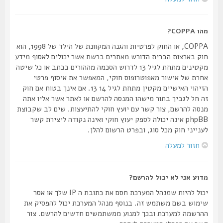
מהו COPPA?
COPPA, או החוק לפרטיות והגנה המקוונת של הילד של 1998, הוא
חוק בארצות הברית הדורש מאתרים ברשת אשר יכולים לאסוף מידע
מקטינים מתחת לגיל 13 לדרוש הסכמה מההורים בכתב או כל שיטה
אחרת של אישור מאפוטרופוס חוקי, המאפשר את איסוף פרטי
הזיהוי האישיים מקטין מתחת לגיל 14 13. אם אינך בטוח אם חוק
זה חל לגביך בתור מישהו המנסה להרשם או לאתר אשר אליו אתה
מנסה להרשם, צור קשר עם יועץ חוקי להתיעצות. שים לב שקבוצת
phpBB אינה יכולה לספק יעוץ חוקי ואינה נקודה ליצירת קשר
לענייני חוק מכל סוג, ובפרט הרשום להלן.
חזור למעלה
מדוע אני לא יכול להרשם?
יכול להיות שמנהל המערכת חסם את כתובת ה IP שלך או אסר
שימוש בשם משתמש זה. בנוסף מנהל המערכת יכול להפסיק את
ההרשמה למערכת ובכך למנוע ממשתמשים חדשים להרשם. צור