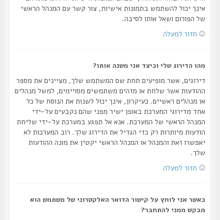
אינך יכול להשתמש בתמונות אישיות, צור קשר עם המנהל הראשי
של הפורום ושאל אותו לסיבה.
חזור למעלה
מהו הדירוג שלי וכיצד אני משנה אותו?
דירוגים, אשר מופיעים תחת שם המשתמש שלך, מציינים את מספר
ההודעות אשר שלחת או מזהים משתמשים מסויימים, למשל מנהלים
או מנהלים ראשיים. כעיקרון, אינך יכול לשנות את הנוסח של כל
אחד מדירוגי המערכת באופן ישיר מפני שהם נקבעים על-ידי
המנהל הראשי של המערכת. אנא אל תפגע במערכת על-ידי שליחת
הודעות מיותרות רק כדי הגדיל את הדירוג שלך. רוב המערכות לא
יאפשרו זאת והמנהל או המנהל הראשי יקטין את מונה ההודעות
שלך.
חזור למעלה
כאשר אני לוחץ על קישור הדואר האלקטרוני של משתמש הוא
מבקש ממני להתחבר?