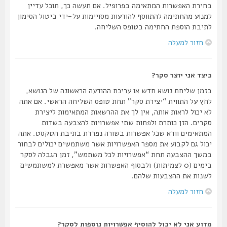
בחירת האפשרות המתאימה בפרופיל. אם תעשה כך, תוכל עדיין
למנוע מהחתימה להתווסף להודעות מסויימות על-ידי ביטול הסימון
לתיבת הוספת החתימה בטופס השליחה.
חזור למעלה
כיצד אני יוצר סקר?
בזמן שליחת נושא חדש או עריכת ההודעה הראשונה של הנושא,
לחץ על התווית “יצירת סקר” תחת טופס השליחה הראשי. אם אתה
לא יכול לראות אותה, אין לך את ההרשאות המתאימות ליצירת
סקרים. הזן כותרת ולפחות שתי אפשרויות להצבעה בשדות
המתאימים וודא שכל אפשרות בשורה נפרדת בתיבת הטקסט. אתה
יכול גם לקבוע את מספר האפשרויות אשר משתמשים יכולים לבחור
במשך ההצבעה תחת “אפשרויות לכל משתמש”, זמן הגבלה לסקר
בימים (0 לצמיתות) ולבסוף האפשרות אשר מאפשרת למשתמשים
לשנות את ההצבעות שלהם.
חזור למעלה
מדוע אני לא יכול להוסיף אפשרויות נוספות לסקר?