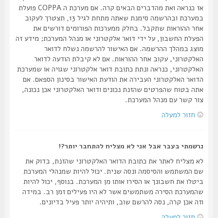
אז כנראה ואת מהדברים הבאים קרה. אם מערכת ה COPPA פועלת
במערכת ובהרשמה סימנת שאתה מתחת לגיל 13, תצטרך לעקוב
אחר ההוראות שתקבל. בחלק ממערכות הפורומים דורשים את
הפעלת החשבון, על ידי דואר אלקטרוני או מנהל המערכת; מידע זה
מוצג במהלך ההרשמה. אם האישור להרשמה נשלח לדואר
האלקטרוני, עקוב אחר ההוראות. אם לא קיבלת הודעה לדואר
האלקטרוני, כנראה ונתת כתובת דואר אלקטרוני שגויה או שמערכת
הדואר האלקטרוני העבירה את הודעת האישור בסינון הספאם. אם
אתה בטוח שהפרטים שהזנת נכונים ודואר האלקטרוני אכן נכונה,
צור קשר עם מנהל המערכת.
חזור למעלה
נרשמתי בעבר אבל אני לא מצליח להתחבר יותר?!
לא מצליח לאתר את כתובת הדואר האלקטרוני שהזנת, בדוק את
שם המשתמש והסיסמה ונסה שנית. יכול להיות שמנהלי המערכת
ביטלו את חשבונך או הסירו אותו מן המערכת. בנוסף, יכול להיות
שהמערכת הסירה משתמשים אשר לא היו פעילים זמן רב. במידה
וזה אכן קרה, נסה להרשם שוב, ותיהיה יותר פעיל בדיונים.
חזור למעלה