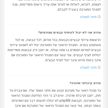
לצפות, לקרוא, לשלוח או לערוך אתה צריך גישות מסויימות, פנה
למנהל המערכת בשביל לקבלם.
חזור למעלה
מדוע אני לא יכול להוסיף קבצים מצורפים?
הרשאות צירוף קבצים נקבעות בכל פורום, לכל קבוצה, או לכל
משתמש בפרט. המנהל הראשי של המערכת יכול לא לאפשר צירוף
קבצים לפורום המסוים בו אתה שולח, או יתכן ורק קבוצות מסויימות
יכולות לצרף קבצים. צור קשר עם המנהל הראשי של המערכת אם
אינך בטוח מדוע אינך יכול לצרף קבצים.
חזור למעלה
מדוע קיבלתי אזהרה?
כל מנהל ראשי של מערכת קובע את חוקי האתר שלו. אם עברת על
חוק, יתכן וקיבלת אזהרה. שים לב כי זוהי החלטת המנהל הראשי
של המערכת, וקבוצת phpBB לא יכולה לעשות דבר עם האזהרות
באתר הנתון. צור קשר עם המנהל הראשי של המערכת אם אינך