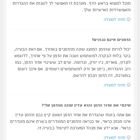
תוכל למצוא בראש הדף. מערכת זו תאפשר לך לשנות את ההגדרות
והאפשרויות האישיות שלך.
חזור למעלה
הזמנים אינם נכונים!
יכול להיות שהזמן המוצג שונה מהזמנים באזורך. אם זאת הבעיה,
בקר בלוח הבקרה למשתמש ושנה את הזמן על פי אזורך, לדוגמא
לונדון, פאריס, ניו יורק, וכדומה. שים לב ששינוי אזור הזמן, כמו
רוב ההגדרות, ניתן אך ורק למשתמשים רשומים. אם אינך רשום
במערכת, זה הזמן הנכון להרשם.
חזור למעלה
שינתי את אזור הזמן והוא עדין שונה מהזמן שלי!
אם אתה בטוח שהגדרת את אזור הזמן ושעון קיץ נכון והזמן עדין
אינו מכוון כראוי, אז כנראה והזמנים המוגדרים בשרת אינם מוגדרים
כראוי. אנא ידע את מנהל המערכת לטיפול בבעיה זו.
חזור למעלה