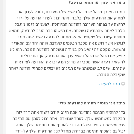
כיצד אני עורך או מוחק הודעה?
במידה ואינך מנהל או מנהל ראשי של המערכת, תוכל לערוך או
למחוק את ההודעות שלך בלבד. אתה יכול לערוך הודעה על-ידי
לחיצה על כפתור העריכה להודעה המיוחסת, לפעמים לזמן מוגבל
בלבד לאחר שההודעה נשלחה. אם מישהו כבר הגיב להודעה, תמצא
תוספת קטנה של טקסט המוצג מתחת להודעה כאשר אתה חוזר
לנושא אשר רושם את מספר הפעמים שערכת אותה יחד עם התאריך
והשעה. טקסט זה יופיע רק במידה ונשלחה להודעה תגובה. הוא לא
יופיע אם מנהל או מנהל ראשי ערך את ההודעה, אך הם יכולים
להשאיר הערה אשר מסבירה מדוע הם ערכו את ההודעה לפי ראות
עיניהם. שים לב שמשתמשים רגילים לא יכולים למחוק הודעה לאחר
שקיבלה תגובה.
חזור למעלה
כיצד אני מוסיף חתימה להודעות שלי?
כדי להוסיף חתימה להודעה אתה חייב קודם ליצור אחת דרך לוח
הבקרה למשתמש שלך. לאחר שנוצרה, אתה יכול לסמן את התיבה
צרף חתימה
בטופס השליחה כדי להוסיף את החתימה שלך. אתה
יכול גם להוסיף חתימה כברירת מחדל לכל ההודעות שלך על-ידי