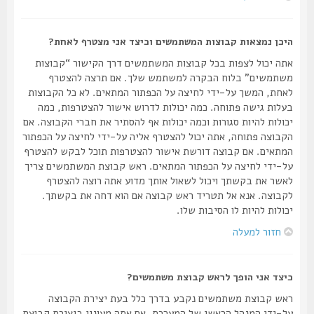
היכן נמצאות קבוצות המשתמשים וכיצד אני מצטרף לאחת?
אתה יכול לצפות בכל קבוצות המשתמשים דרך הקישור “קבוצות
משתמשים” בלוח הבקרה למשתמש שלך. אם תרצה להצטרף
לאחת, המשך על-ידי לחיצה על הכפתור המתאים. לא כל הקבוצות
בעלות גישה פתוחה. כמה יכולות לדרוש אישור להצטרפות, כמה
יכולות להיות סגורות וכמה יכולות אף להסתיר את חברי הקבוצה. אם
הקבוצה פתוחה, אתה יכול להצטרף אליה על-ידי לחיצה על הכפתור
המתאים. אם קבוצה דורשת אישור להצטרפות תוכל לבקש להצטרף
על-ידי לחיצה על הכפתור המתאים. ראש קבוצת המשתמשים צריך
לאשר את בקשתך ויכול לשאול אותך מדוע אתה רוצה להצטרף
לקבוצה. אנא אל תטריד ראש קבוצה אם הוא דחה את בקשתך.
יכולות להיות לו הסיבות שלו.
חזור למעלה
כיצד אני הופך לראש קבוצת משתמשים?
ראש קבוצת משתמשים נקבע בדרך כלל בעת יצירת הקבוצה
על-ידי המנהל הראשי של המערכת. אם אתה מעונין ביצירת קבוצת