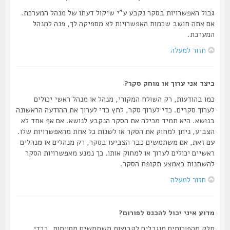
גבול האפשרויות בסקר נקבע ע"י שיקול דעתו של מנהל המערכת.
אם אתה חושב שכמות האפשרויות לא מספיקה לך, פנה למנהל
המערכת.
חזור למעלה
כיצד אני ערוך או מוחק סקר?
כמו בהודעות, רק השולח המקורי, מנהל או מנהל ראשי יכולים
לערוך סקרים. כדי לערוך סקר, לחץ כדי לערוך את ההודעה הראשונה
בנושא. היא תמיד מכילה את הסקר הנקבע לנושא. אם אף אחד לא
הצביע, ניתן למחוק את הסקר או לשנות כל אחת מהאפשרויות שלו.
עם זאת, אם משתמשים כבר הצביעו בסקר, רק מנהלים או מנהלים
ראשיים יכולים לערוך או למחוק אותו. כך נמנע מאפשרויות הסקר
להשתנות באמצע תקופת הסקר.
חזור למעלה
מדוע איני יכול להכנס לפורום?
חלק מהפורומים מוגבלים לקבוצות משתמשים מסוימות. בכדי