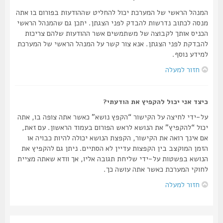
המנהל הראשי של המערכת יכול להחליט שההודעות בפורום בו אתה
מנסה לכתוב נדרשות להבדק לפני הצגתן. יתכן גם שהמנהל הראשי
הכניס אותך לקבוצה של משתמשים אשר ההודעות שלהם צריכות
להבדקת לפני הצגתן. אנא צור קשר על המנהל הראשי של המערכת
למידע נוסף.
חזור למעלה
כיצד אני יכול להקפיץ את הודעתי?
על-ידי לחיצה על הקישור “הקפץ נושא” כאשר אתה צופה בו, אתה
יכול “להקפיץ” את הנושא לראש הפורום בעמוד הראשון. עם זאת,
אם אינך רואה את הקישור, הקפצת הנושא יכולה להיות כבויה או
הזמן המוקצב בין הקפצות עדיין לא הסתיים. ניתן גם להקפיץ את
הנושא בפשטות על-ידי שליחת תגובה אליו, אך וודא שאתה מציית
לחוקי המערכת כאשר אתה עושה כך.
חזור למעלה