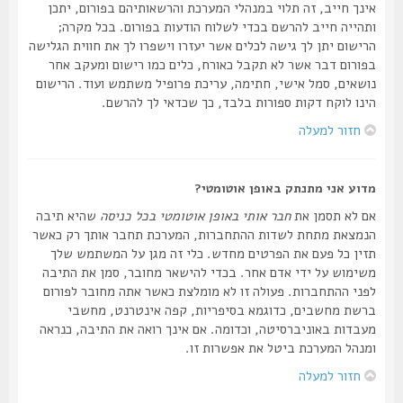
אינך חייב, זה תלוי במנהלי המערכת והרשאותיהם בפורום, יתכן
ותהייה חייב להרשם בכדי לשלוח הודעות בפורום. בכל מקרה;
הרישום יתן לך גישה לכלים אשר יעזרו וישפרו לך את חווית הגלישה
בפורום דבר אשר לא תקבל כאורח, כלים כמו רישום ומעקב אחר
נושאים, סמל אישי, חתימה, עריכת פרופיל משתמש ועוד. הרישום
הינו לוקח דקות ספורות בלבד, כך שכדאי לך להרשם.
חזור למעלה
מדוע אני מתנתק באופן אוטומטי?
אם לא תסמן את
חבר אותי באופן אוטומטי בכל כניסה
שהיא תיבה
הנמצאת מתחת לשדות ההתחברות, המערכת תחבר אותך רק כאשר
תזין כל פעם את הפרטים מחדש. כלי זה מגן על המשתמש שלך
משימוש על ידי אדם אחר. בכדי להישאר מחובר, סמן את התיבה
לפני ההתחברות. פעולה זו לא מומלצת כאשר אתה מחובר לפורום
ברשת מחשבים, כדוגמא בסיפריות, קפה אינטרנט, מחשבי
מעבדות באוניברסיטה, וכדומה. אם אינך רואה את התיבה, כנראה
ומנהל המערכת ביטל את אפשרות זו.
חזור למעלה