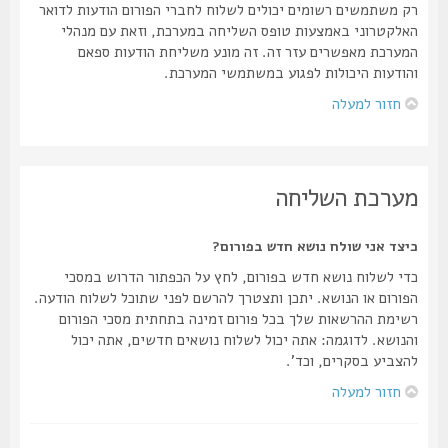
רק משתמשים רשומים יכולים לשלוח לחברי הפורום הודעות לדואר
האלקטרוני באמצעות טופס השליחה במערכת, וזאת עם מנהלי
המערכת מאפשרים עזר זה. זה מונע משליחת הודעות ספאם
והודעות היכולות לפגוע במשתמשי המערכת.
חזור למעלה
מערכת השליחה
כיצד אני שולח נושא חדש בפורום?
כדי לשלוח נושא חדש בפורום, לחץ על הכפתור הדרוש במסכי
הפורום או הנושא. יתכן ותצטרך להרשם לפני שתוכל לשלוח הודעה.
רשימת ההרשאות שלך בכל פורום זמינה בתחתית מסכי הפורום
והנושא. לדוגמה: אתה יכול לשלוח נושאים חדשים, אתה יכול
להצביע בסקרים, וכד'.
חזור למעלה