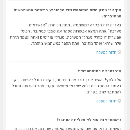
איך אני מונע משם המשתמש שלי מלהופיע ברשימת המשתמשים
המחוברים?
בעזרת לוח הבקרה למשתמש, תחת הכותרת “אפשרויות
מערכת”,אתה תמצא אפשרות
הסתר את מצבי כמחובר
. הפעל
אפשרות זו
ורק מנהלי המערכת, מנהלי פורומים ואתה עצמך תיהיו
כן
אלה שיראו אותך מחובר. אתה תספר כמשתמש מוסתר.
חזור למעלה
איבדתי את הסיסמה שלי!
אל תלחץ! כאשר אינך זוכר את הסיסמה, בקלות תוכל לאפסה. בקר
בעמוד ההתחברות ולחץ
שחכתי סיסמה
. עקוב אחר ההוראות ותוכל
להתחבר שוב בקרוב.
חזור למעלה
נרשמתי אבל אני לא מצליח להתחבר!
ראשית, בדוק את שם המשתמש והסיסמה שהזנת. אם הם נכונים,