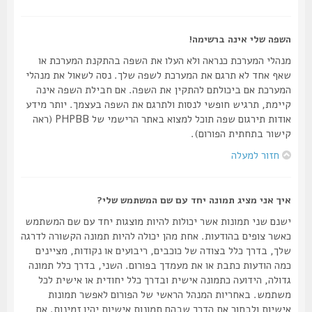
השפה שלי אינה ברשימה!
מנהלי המערכת כנראה ולא העלו את השפה בהתקנת המערכת או
שאף אחד לא תרגם את המערכת לשפה שלך. נסה לשאול את מנהלי
המערכת אם ביכולתם להתקין את השפה. אם חבילת השפה אינה
קיימת, תרגיש חופשי לנסות ולתרגם את השפה בעצמך. יותר מידע
אודות תירגום שפה תוכל למצוא באתר הרישמי של PHPBB (ראה
קישור בתחתית הפורום).
חזור למעלה
איך אני מציג תמונה יחד עם שם המשתמש שלי?
ישנם שני תמונות אשר יכולות להיות מוצגות יחד עם שם המשתמש
כאשר צופים בהודעות. אחת מהן יכולה להיות תמונה הקשורה לדרגה
שלך, בדרך כלל בצודה של כוכבים, ריבועים או נקודות, מציינים
כמה הודעות כתבת או את מעמדך בפורום. השני, בדרך כלל תמונה
גדולה, הידועה כתמונה אישית ובדרך כלל יחודית או אישית לכל
משתמש. באחריות המנהל הראשי של הפורום לאפשר תמונות
אישיות ולבחור את הדרך שבהם תמונות אישיות יהיו זמינות. אם