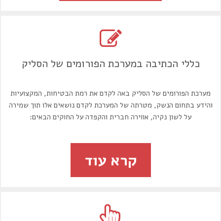
כללי הכתיבה במערכת הפורומים של הסליק
מערכת הפורומים של הסליק באה לקדם את רמת הבטיחות, המקצועיות
והידע בתחום הנשק, מטרתה של המערכת לקדם נושאים אלו תוך שמירה
על לשון נקיה, אווירה חברית והקפדה על החוקים הבאים:
1. יש לשמור על התנהגות נאותה ועל שפה נקיה במערכת הפורומים, אין
לקלל, להעליב, לעשות אאוטינג לחברי הפורום, או לפגוע במישהו על
קרא עוד
בסיס דת, גזע או מין.
2. אין להציף, אין לשלוח הודעות חוזרות ומציקות, אין להשתמש
במערכת ההודעות הפרטיות למטרות SPAM
3. משתמש חדש, ישתדל לעבור על הודעות העבר ולמצוא מענה
לשאלותיו, במיוחד אם מדובר בנושאים שכבר נדונו לעומק באשכולות